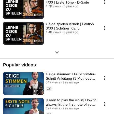
4/30 | Erste Töne - D-Saite
1.7K views
1 year ago
18:35
Geige spielen lernen | Lektion
3/30 | Schöner Klang
1.4K views
1 year ago
16:02
Popular videos
Geige stimmen: Die Schritt-für-
Schritt Anleitung (3 Methoden +
Tipps) [Mit Feinstimmer und
54K views
9 years ago
Wirbel,]
CC
13:10
[Learn to play the violin] How to
always hit the first note of your
piece in 5 minutes.
37K views
9 years ago