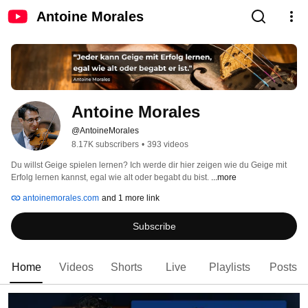
Antoine Morales
Antoine Morales
@AntoineMorales
8.17K subscribers
•
393 videos
Du willst Geige spielen lernen? Ich werde dir hier zeigen wie du Geige mit 
Erfolg lernen kannst, egal wie alt oder begabt du bist. 
...more
antoinemorales.com
and 1 more link
Subscribe
Home
Videos
Shorts
Live
Playlists
Posts